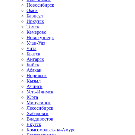
Новосибирск
Омск
Барнаул
Иркутск
Томск
Кемерово
Новокузнецк
Улан-Удэ
Чита
Братск
Ангарск
Бийск
Абакан
Норильск
Кызыл
Ачинск
Усть-Илимск
Юрга
Минусинск
Лесосибирск
Хабаровск
Владивосток
Якутск
Комсомольск-на-Амуре