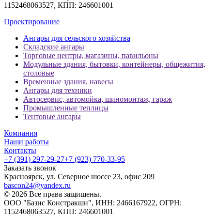
1152468063527, КПП: 246601001
Проектирование
Ангары для сельского хозяйства
Складские ангары
Торговые центры, магазины, павильоны
Модульные здания, бытовки, контейнеры, общежития,
столовые
Временные здания, навесы
Ангары для техники
Автосервис, автомойка, шиномонтаж, гараж
Промышленные теплицы
Тентовые ангары
Компания
Наши работы
Контакты
+7 (391) 297-29-27
+7 (923) 770-33-95
Заказать звонок
Красноярск, ул. Северное шоссе 23, офис 209
bascon24@yandex.ru
© 2026 Все права защищены.
ООО "Базис Констракшн", ИНН: 2466167922, ОГРН:
1152468063527, КПП: 246601001