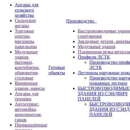
Ангары для
сельского
хозяйства
Складские
Производство
ангары
Торговые
Быстровозводимые здани
центры,
сооружения
магазины,
Закладные детали, анкер
павильоны
Модульные здания
Модульные
Плазменная резка металла
здания,
Профили ЛСТК
бытовки,
Производство проф
контейнеры,
Готовые
ЛСТК
общежития,
объекты
Лестницы наружные пож
столовые
Производство нару
Временные
пожарных лестниц
здания, навесы
БЫСТРОВОЗВОДИМЫЕ
Ангары для
ЗДАНИЯ ИЗ СЭНДВИЧ
техники
ПАНЕЛЕЙ
Автосервис,
БЫСТРОВОЗВОД
автомойка,
ЗДАНИЯ ИЗ СЭН
шиномонтаж,
ПАНЕЛЕЙ
гараж
Промышленные