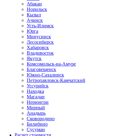
Абакан
Норильск
Кызыл
Ачинск
Усть-Илимск
Юрга
Минусинск
Лесосибирск
Хабаровск
Владивосток
Якутск
Комсомольск-на-Амуре
Благовещенск
Южно-Сахалинск
Петропавловск-Камчатский
Уссурийск
Находка
Магадан
Нерюнгри
Мирный
Анадырь
Сковородино
Билибино
Сусуман
Расчет стоимости