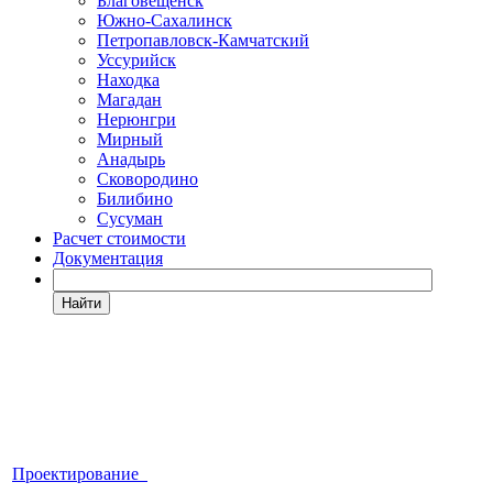
Благовещенск
Южно-Сахалинск
Петропавловск-Камчатский
Уссурийск
Находка
Магадан
Нерюнгри
Мирный
Анадырь
Сковородино
Билибино
Сусуман
Расчет стоимости
Документация
Найти
Проектирование