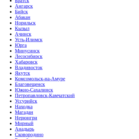
Братск
Ангарск
Бийск
Абакан
Норильск
Кызыл
Ачинск
Усть-Илимск
Юрга
Минусинск
Лесосибирск
Хабаровск
Владивосток
Якутск
Комсомольск-на-Амуре
Благовещенск
Южно-Сахалинск
Петропавловск-Камчатский
Уссурийск
Находка
Магадан
Нерюнгри
Мирный
Анадырь
Сковородино