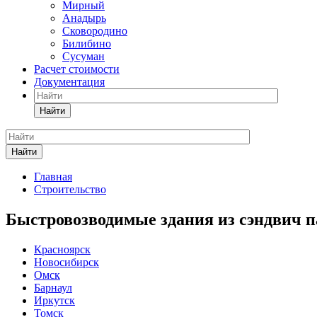
Мирный
Анадырь
Сковородино
Билибино
Сусуман
Расчет стоимости
Документация
Найти
Найти
Главная
Строительство
Быстровозводимые здания из сэндвич п
Красноярск
Новосибирск
Омск
Барнаул
Иркутск
Томск