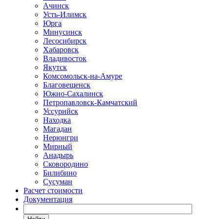
Ачинск
Усть-Илимск
Юрга
Минусинск
Лесосибирск
Хабаровск
Владивосток
Якутск
Комсомольск-на-Амуре
Благовещенск
Южно-Сахалинск
Петропавловск-Камчатский
Уссурийск
Находка
Магадан
Нерюнгри
Мирный
Анадырь
Сковородино
Билибино
Сусуман
Расчет стоимости
Документация