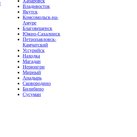
Хабаровск
Ч
Владивосток
Якутск
Комсомольск-на-
Амуре
Благовещенск
Южно-Сахалинск
Петропавловск-
Камчатский
Уссурийск
Находка
Магадан
Нерюнгри
Мирный
Анадырь
Сковородино
Билибино
Сусуман