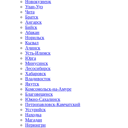
Новокузнецк
Улан-Удэ
Чита
Братск
Ангарск
Бийск
Абакан
Норильск
Кызыл
Ачинск
Усть-Илимск
Юрга
Минусинск
Лесосибирск
Хабаровск
Владивосток
Якутск
Комсомольск-на-Амуре
Благовещенск
Южно-Сахалинск
Петропавловск-Камчатский
Уссурийск
Находка
Магадан
Нерюнгри