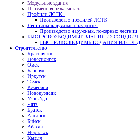
Модульные здания
Плазменная резка металла
Профили ЛСТК
Производство профилей ЛСТК
Лестницы наружные пожарные
Производство наружных, пожарных лестниц
БЫСТРОВОЗВОДИМЫЕ ЗДАНИЯ ИЗ СЭНДВИ
БЫСТРОВОЗВОДИМЫЕ ЗДАНИЯ ИЗ СЭН
Строительство
Красноярск
Новосибирск
Омск
Барнаул
Иркутск
Томск
Кемерово
Новокузнецк
Улан-Удэ
Чита
Братск
Ангарск
Бийск
Абакан
Норильск
Кызыл