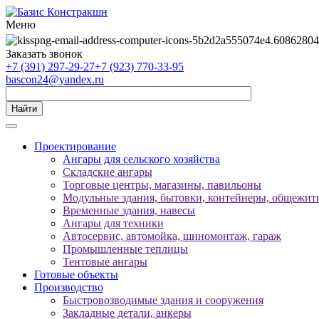
Меню
Заказать звонок
+7 (391) 297-29-27
+7 (923) 770-33-95
bascon24@yandex.ru
Найти
Проектирование
Ангары для сельского хозяйства
Складские ангары
Торговые центры, магазины, павильоны
Модульные здания, бытовки, контейнеры, общежити
Временные здания, навесы
Ангары для техники
Автосервис, автомойка, шиномонтаж, гараж
Промышленные теплицы
Тентовые ангары
Готовые объекты
Производство
Быстровозводимые здания и сооружения
Закладные детали, анкеры