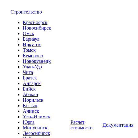
Строительство
Красноярск
Новосибирск
Омск
Барнаул
Иркутск
Томск
Кемерово
Новокузнецк
Улан-Удэ
Чита
Братск
Ангарск
Бийск
Абакан
Норильск
Кызыл
Ачинск
Усть-Илимск
Юрга
Расчет
Документация
Минусинск
стоимости
Лесосибирск