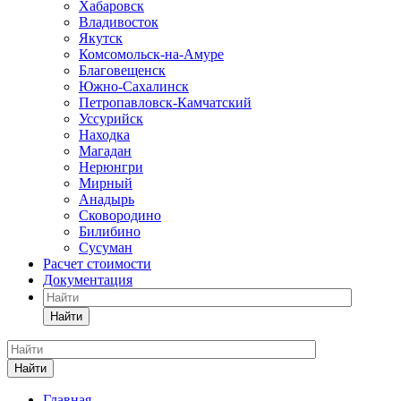
Хабаровск
Владивосток
Якутск
Комсомольск-на-Амуре
Благовещенск
Южно-Сахалинск
Петропавловск-Камчатский
Уссурийск
Находка
Магадан
Нерюнгри
Мирный
Анадырь
Сковородино
Билибино
Сусуман
Расчет стоимости
Документация
Найти
Найти
Главная