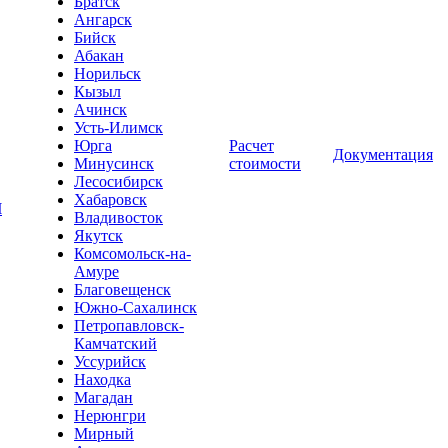
Братск
Ангарск
Бийск
Абакан
Норильск
Кызыл
Ачинск
Усть-Илимск
Юрга
Расчет
Документация
Минусинск
стоимости
Лесосибирск
Хабаровск
Ч
Владивосток
Якутск
Комсомольск-на-
Амуре
Благовещенск
Южно-Сахалинск
Петропавловск-
Камчатский
Уссурийск
Находка
Магадан
Нерюнгри
Мирный