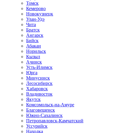
Томск
Кемерово
Новокузнецк
Улан-Удэ
Чита
Братск
Ангарск
Бийск
Абакан
Норильск
Кызыл
Ачинск
Усть-Илимск
Юрга
Минусинск
Лесосибирск
Хабаровск
Владивосток
Якутск
Комсомольск-на-Амуре
Благовещенск
Южно-Сахалинск
Петропавловск-Камчатский
Уссурийск
Находка