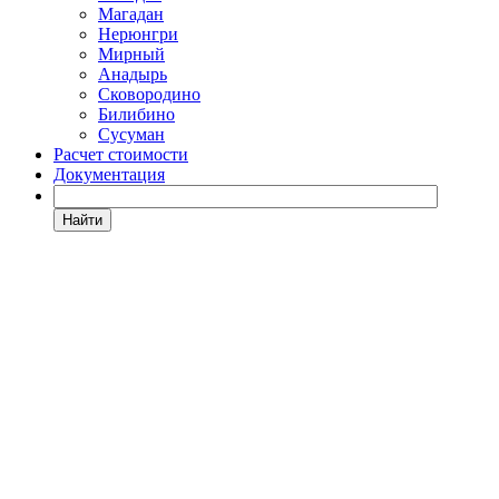
Магадан
Нерюнгри
Мирный
Анадырь
Сковородино
Билибино
Сусуман
Расчет стоимости
Документация
Найти