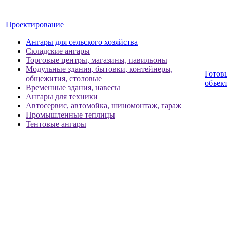
Проектирование
Ангары для сельского хозяйства
Складские ангары
Торговые центры, магазины, павильоны
Модульные здания, бытовки, контейнеры,
Готов
общежития, столовые
объек
Временные здания, навесы
Ангары для техники
Автосервис, автомойка, шиномонтаж, гараж
Промышленные теплицы
Тентовые ангары