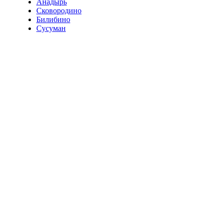
Анадырь
Сковородино
Билибино
Сусуман