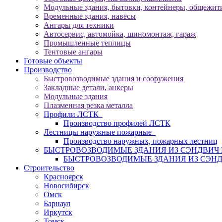
Модульные здания, бытовки, контейнеры, общежити
Временные здания, навесы
Ангары для техники
Автосервис, автомойка, шиномонтаж, гараж
Промышленные теплицы
Тентовые ангары
Готовые объекты
Производство
Быстровозводимые здания и сооружения
Закладные детали, анкеры
Модульные здания
Плазменная резка металла
Профили ЛСТК
Производство профилей ЛСТК
Лестницы наружные пожарные
Производство наружных, пожарных лестниц
БЫСТРОВОЗВОДИМЫЕ ЗДАНИЯ ИЗ СЭНДВИ
БЫСТРОВОЗВОДИМЫЕ ЗДАНИЯ ИЗ СЭН
Строительство
Красноярск
Новосибирск
Омск
Барнаул
Иркутск
Томск