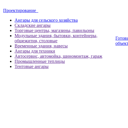
Проектирование
Ангары для сельского хозяйства
Складские ангары
Торговые центры, магазины, павильоны
Модульные здания, бытовки, контейнеры,
Готов
общежития, столовые
объек
Временные здания, навесы
Ангары для техники
Автосервис, автомойка, шиномонтаж, гараж
Промышленные теплицы
Тентовые ангары