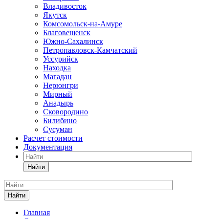
Владивосток
Якутск
Комсомольск-на-Амуре
Благовещенск
Южно-Сахалинск
Петропавловск-Камчатский
Уссурийск
Находка
Магадан
Нерюнгри
Мирный
Анадырь
Сковородино
Билибино
Сусуман
Расчет стоимости
Документация
Найти
Найти
Главная