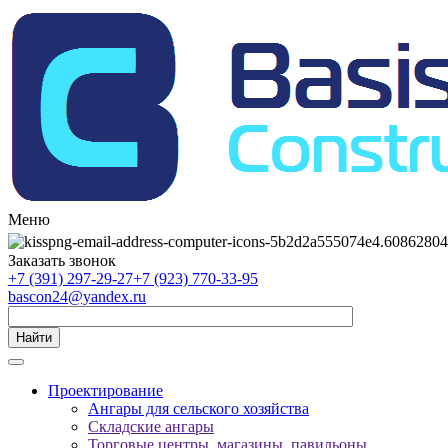
Меню
Заказать звонок
+7 (391) 297-29-27
+7 (923) 770-33-95
bascon24@yandex.ru
Найти
Проектирование
Ангары для сельского хозяйства
Складские ангары
Торговые центры, магазины, павильоны