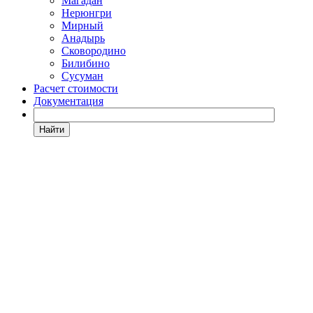
Магадан
Нерюнгри
Мирный
Анадырь
Сковородино
Билибино
Сусуман
Расчет стоимости
Документация
Найти