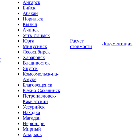
Ангарск
Бийск
Абакан
Норильск
Кызыл
Ачинск
Усть-Илимск
Юрга
Расчет
Документация
Минусинск
стоимости
Лесосибирск
Хабаровск
Ч
Владивосток
Якутск
Комсомольск-на-
Амуре
Благовещенск
Южно-Сахалинск
Петропавловск-
Камчатский
Уссурийск
Находка
Магадан
Нерюнгри
Мирный
Анадырь