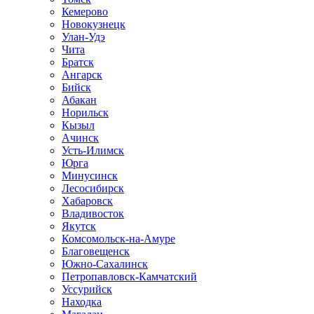
Кемерово
Новокузнецк
Улан-Удэ
Чита
Братск
Ангарск
Бийск
Абакан
Норильск
Кызыл
Ачинск
Усть-Илимск
Юрга
Минусинск
Лесосибирск
Хабаровск
Владивосток
Якутск
Комсомольск-на-Амуре
Благовещенск
Южно-Сахалинск
Петропавловск-Камчатский
Уссурийск
Находка