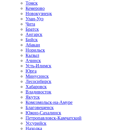
Томск
Кемерово
Новокузнецк
Улан-Удэ
Чита
Братск
Ангарск
Бийск
Абакан
Норильск
Кызыл
Ачинск
Усть-Илимск
Юрга
Минусинск
Лесосибирск
Хабаровск
Владивосток
Якутск
Комсомольск-на-Амуре
Благовещенск
Южно-Сахалинск
Петропавловск-Камчатский
Уссурийск
Находка