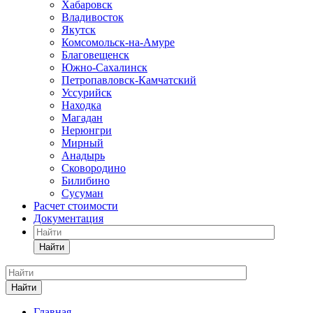
Хабаровск
Владивосток
Якутск
Комсомольск-на-Амуре
Благовещенск
Южно-Сахалинск
Петропавловск-Камчатский
Уссурийск
Находка
Магадан
Нерюнгри
Мирный
Анадырь
Сковородино
Билибино
Сусуман
Расчет стоимости
Документация
Найти
Найти
Главная