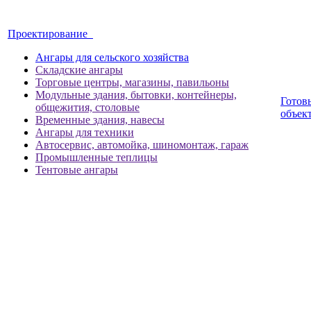
Проектирование
Ангары для сельского хозяйства
Складские ангары
Торговые центры, магазины, павильоны
Модульные здания, бытовки, контейнеры,
Готов
общежития, столовые
объек
Временные здания, навесы
Ангары для техники
Автосервис, автомойка, шиномонтаж, гараж
Промышленные теплицы
Тентовые ангары