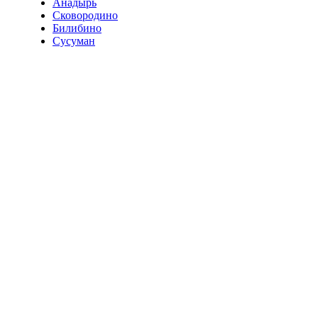
Анадырь
Сковородино
Билибино
Сусуман