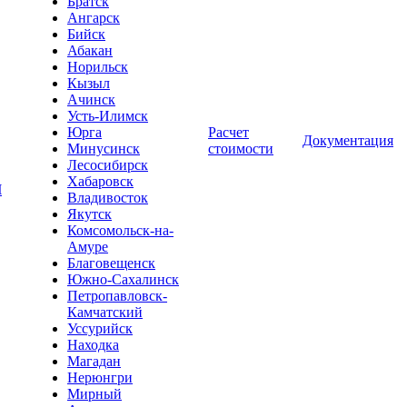
Братск
Ангарск
Бийск
Абакан
Норильск
Кызыл
Ачинск
Усть-Илимск
Юрга
Расчет
Документация
Минусинск
стоимости
Лесосибирск
Хабаровск
Ч
Владивосток
Якутск
Комсомольск-на-
Амуре
Благовещенск
Южно-Сахалинск
Петропавловск-
Камчатский
Уссурийск
Находка
Магадан
Нерюнгри
Мирный