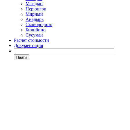
Магадан
Нерюнгри
Мирный
Анадырь
Сковородино
Билибино
Сусуман
Расчет стоимости
Документация
Найти