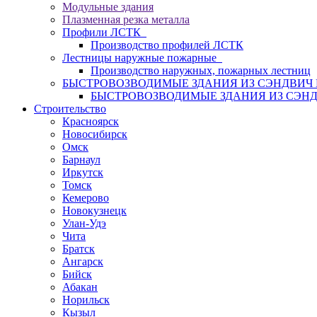
Модульные здания
Плазменная резка металла
Профили ЛСТК
Производство профилей ЛСТК
Лестницы наружные пожарные
Производство наружных, пожарных лестниц
БЫСТРОВОЗВОДИМЫЕ ЗДАНИЯ ИЗ СЭНДВИ
БЫСТРОВОЗВОДИМЫЕ ЗДАНИЯ ИЗ СЭН
Строительство
Красноярск
Новосибирск
Омск
Барнаул
Иркутск
Томск
Кемерово
Новокузнецк
Улан-Удэ
Чита
Братск
Ангарск
Бийск
Абакан
Норильск
Кызыл