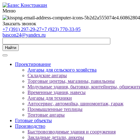
Меню
Заказать звонок
+7 (391) 297-29-27
+7 (923) 770-33-95
bascon24@yandex.ru
Найти
Проектирование
Ангары для сельского хозяйства
Складские ангары
Торговые центры, магазины, павильоны
Модульные здания, бытовки, контейнеры, общежити
Временные здания, навесы
Ангары для техники
Автосервис, автомойка, шиномонтаж, гараж
Промышленные теплицы
Тентовые ангары
Готовые объекты
Производство
Быстровозводимые здания и сооружения
Закладные детали, анкеры