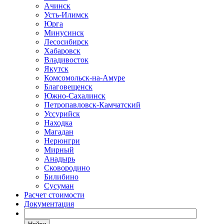
Ачинск
Усть-Илимск
Юрга
Минусинск
Лесосибирск
Хабаровск
Владивосток
Якутск
Комсомольск-на-Амуре
Благовещенск
Южно-Сахалинск
Петропавловск-Камчатский
Уссурийск
Находка
Магадан
Нерюнгри
Мирный
Анадырь
Сковородино
Билибино
Сусуман
Расчет стоимости
Документация