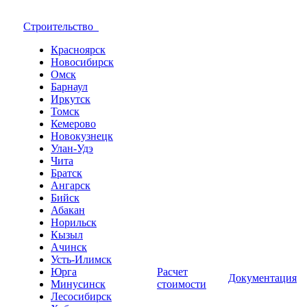
Строительство
Красноярск
Новосибирск
Омск
Барнаул
Иркутск
Томск
Кемерово
Новокузнецк
Улан-Удэ
Чита
Братск
Ангарск
Бийск
Абакан
Норильск
Кызыл
Ачинск
Усть-Илимск
Юрга
Расчет
Документация
Минусинск
стоимости
Лесосибирск