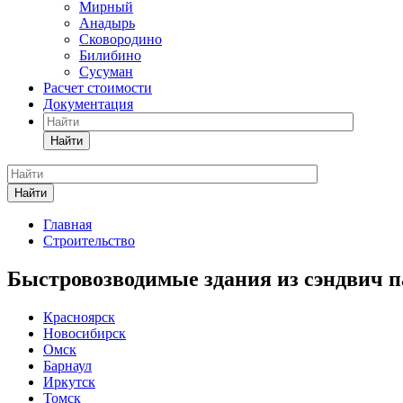
Мирный
Анадырь
Сковородино
Билибино
Сусуман
Расчет стоимости
Документация
Найти
Найти
Главная
Строительство
Быстровозводимые здания из сэндвич п
Красноярск
Новосибирск
Омск
Барнаул
Иркутск
Томск