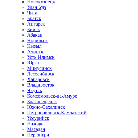
Новокузнецк
Улан-Удэ
Чита
Братск
Ангарск
Бийск
Абакан
Норильск
Кызыл
Ачинск
Усть-Илимск
Юрга
Минусинск
Лесосибирск
Хабаровск
Владивосток
Якутск
Комсомольск-на-Амуре
Благовещенск
Южно-Сахалинск
Петропавловск-Камчатский
Уссурийск
Находка
Магадан
Нерюнгри