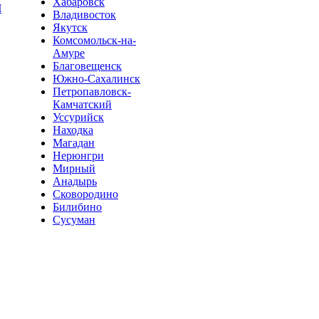
Хабаровск
Ч
Владивосток
Якутск
Комсомольск-на-
Амуре
Благовещенск
Южно-Сахалинск
Петропавловск-
Камчатский
Уссурийск
Находка
Магадан
Нерюнгри
Мирный
Анадырь
Сковородино
Билибино
Сусуман